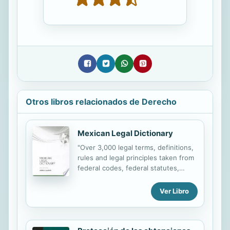
Otros libros relacionados de Derecho
Mexican Legal Dictionary
"Over 3,000 legal terms, definitions,
rules and legal principles taken from
federal codes, federal statutes,
regulations, bilateral treaties, and
international agreements between
Ver Libro
the United States and Mexico."