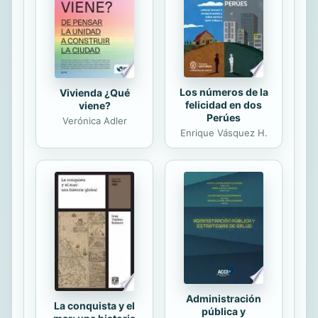
y se comenta el efecto del embargo
petrolero de 1973 en las sociedades
capitalistas. Se discute también el...
Los números de la
Vivienda ¿Qué
felicidad en dos
viene?
Perúes
Verónica Adler
Enrique Vásquez H.
Administración
La conquista y el
pública y