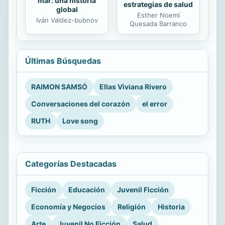
mar: una historia
estrategias de salud
global
Esther Noemí
Iván Valdez-bubnov
Quesada Barranco
Últimas Búsquedas
RAIMON SAMSÓ
Ellas Viviana Rivero
Conversaciones del corazón
el error
RUTH
Love song
Categorías Destacadas
Ficción
Educación
Juvenil Ficción
Economía y Negocios
Religión
Historia
Arte
Juvenil No Ficción
Salud