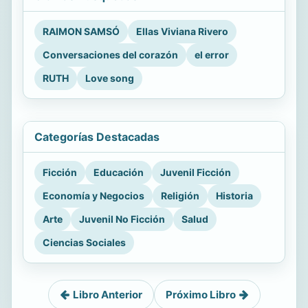
RAIMON SAMSÓ
Ellas Viviana Rivero
Conversaciones del corazón
el error
RUTH
Love song
Categorías Destacadas
Ficción
Educación
Juvenil Ficción
Economía y Negocios
Religión
Historia
Arte
Juvenil No Ficción
Salud
Ciencias Sociales
Libro Anterior
Próximo Libro