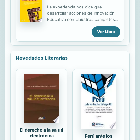
sionismo, sobre Israel y su historia,
La experiencia nos dice que
sobre la tragedia palestina, sobre el
desarrollar acciones de Innovación
interminable conflicto de Oriente
Educativa con claustros completos
Próximo. Escasean, por el contrario,
de profesores, y más si están
los libros sobre los israelíes.
Ver Libro
coordinados con otros centros
Volvemos a lo del principio, a la
educativos cercanos, hace posible
dificultad que implica ...
cambios en la acción educativa, que
se traducen en cambios
significativos en su modo de hacer
Novedades Literarias
en el centro y en el aula. En esta
ocasión se ha utilizado una
metodología con potencial suficiente
para ir cambiando la realidad escolar
y la realidad contextual: los
Proyectos Integrados. Este modo de
trabajo favorece que los estudiantes
miren a la realidad social cercana y
vayan generando conocimiento...
El derecho a la salud
electrónica
Perú ante los