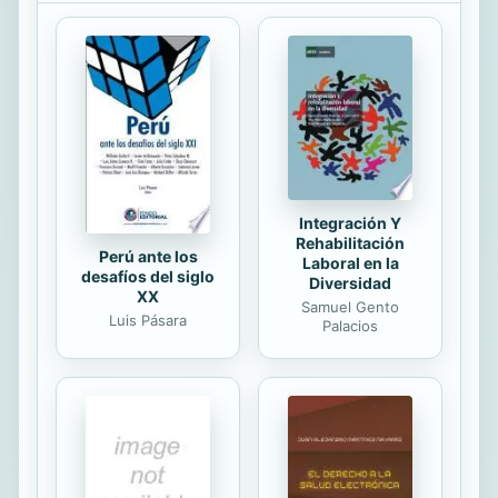
introspectiva que explora la crisis
existencial de su personaje principal,
Ivan Ilyich, frente a la mortalidad.Su
retrato inquebrantable del camino
físico y espiritual del héroe hasta la
muerte plantea preguntas
conmovedor sobre el...
Integración Y
Rehabilitación
Perú ante los
Laboral en la
desafíos del siglo
Diversidad
XX
Samuel Gento
Luis Pásara
Palacios