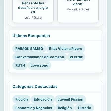
Perú ante los
viene?
desafíos del siglo
Verónica Adler
XX
Luis Pásara
Últimas Búsquedas
RAIMON SAMSÓ
Ellas Viviana Rivero
Conversaciones del corazón
el error
RUTH
Love song
Categorías Destacadas
Ficción
Educación
Juvenil Ficción
Economía y Negocios
Religión
Historia