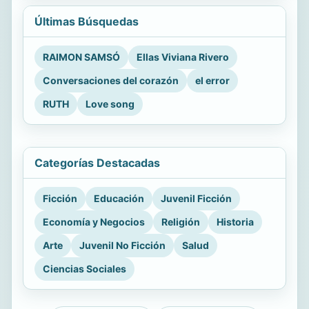
Últimas Búsquedas
RAIMON SAMSÓ
Ellas Viviana Rivero
Conversaciones del corazón
el error
RUTH
Love song
Categorías Destacadas
Ficción
Educación
Juvenil Ficción
Economía y Negocios
Religión
Historia
Arte
Juvenil No Ficción
Salud
Ciencias Sociales