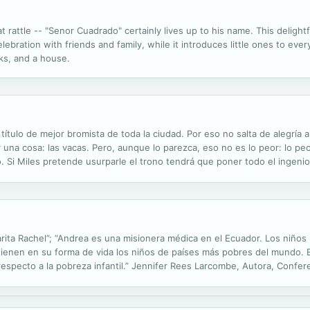
t rattle -- "Senor Cuadrado" certainly lives up to his name. This delight
lebration with friends and family, while it introduces little ones to eve
cks, and a house.
título de mejor bromista de toda la ciudad. Por eso no salta de alegría 
na cosa: las vacas. Pero, aunque lo parezca, eso no es lo peor: lo peo
 Si Miles pretende usurparle el trono tendrá que poner todo el ingenio 
ta Rachel”; “Andrea es una misionera médica en el Ecuador. Los niños le
tienen en su forma de vida los niños de países más pobres del mundo. 
respecto a la pobreza infantil.” Jennifer Rees Larcombe, Autora, Confere