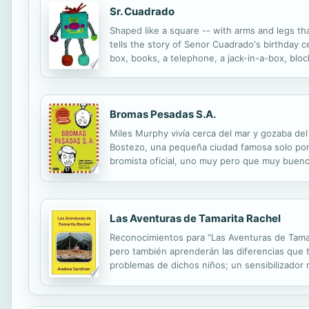
Sr. Cuadrado
Shaped like a square -- with arms and legs tha
tells the story of Senor Cuadrado's birthday ce
box, books, a telephone, a jack-in-a-box, blo
Bromas Pesadas S.A.
Miles Murphy vivía cerca del mar y gozaba del 
Bostezo, una pequeña ciudad famosa solo por u
bromista oficial, uno muy pero que muy bueno.
bromas más locas.
Las Aventuras de Tamarita Rachel
Reconocimientos para “Las Aventuras de Tamari
pero también aprenderán las diferencias que 
problemas de dichos niños; un sensibilizador 