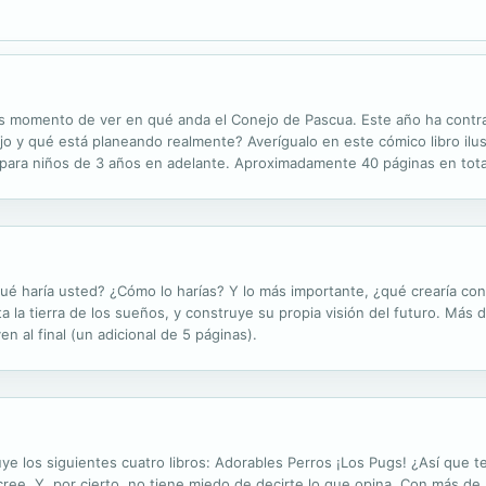
y es momento de ver en qué anda el Conejo de Pascua. Este año ha contr
jo y qué está planeando realmente? Averígualo en este cómico libro ilus
ara niños de 3 años en adelante. Aproximadamente 40 páginas en total
principal (5 páginas adicionales).
é haría usted? ¿Cómo lo harías? Y lo más importante, ¿qué crearía co
 la tierra de los sueños, y construye su propia visión del futuro. Más 
en al final (un adicional de 5 páginas).
ye los siguientes cuatro libros: Adorables Perros ¡Los Pugs! ¿Así que t
cree. Y, por cierto, no tiene miedo de decirte lo que opina. Con más de 