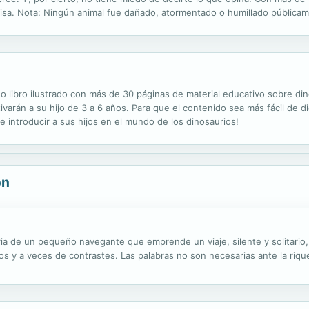
isa. Nota: Ningún animal fue dañado, atormentado o humillado públicame
s no amar ese rostro? Conoce a la familia de Marvin, un montón de...
do libro ilustrado con más de 30 páginas de material educativo sobre din
varán a su hijo de 3 a 6 años. Para que el contenido sea más fácil de dig
de introducir a sus hijos en el mundo de los dinosaurios!
ón
oria de un pequeño navegante que emprende un viaje, silente y solitario
 y a veces de contrastes. Las palabras no son necesarias ante la rique