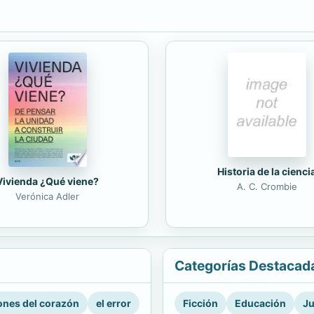
Historia de la cienci
Vivienda ¿Qué viene?
A. C. Crombie
Verónica Adler
Categorías Destacad
nes del corazón
el error
Ficción
Educación
Ju