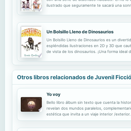
ilustrado que seguramente te sacará una sonr
Adorables Perros ¡Los Bulldogs! ¿Cómo podría
Un Bolsillo Lleno de Dinosaurios
Un Bolsillo Lleno de Dinosaurios es un diverti
espléndidas ilustraciones en 2D y 3D que cauti
de vista de los dinosaurios. ¡Una forma ideal 
Otros libros relacionados de Juvenil Ficci
Yo voy
Bello libro álbum sin texto que cuenta la hist
revelan dos mundos paralelos, complementarios
estética que invita a un viaje interior /exterior.