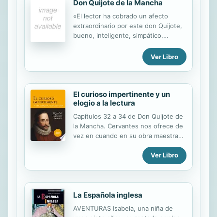
Don Quijote de la Mancha
«El lector ha cobrado un afecto
extraordinario por este don Quijote,
bueno, inteligente, simpático,
honrado, pero a quien su chifladura
ha convertido en un arcaísmo
Ver Libro
viviente, que sólo tiene validez ante
lo imaginado o lo fingido y que se
desmorona ante la realidad. El lector
ya juzgará si hay en ello o no una
El curioso impertinente y un
elogio a la lectura
ejemplaridad y una lección para los
quiméricos y fantasiosos, es decir,
Capítulos 32 a 34 de Don Quijote de
para los quijotes» Martín de Riquer
la Mancha. Cervantes nos ofrece de
vez en cuando en su obra maestra
unas novelitas totalmente
desconectadas de lo que él llama «la
Ver Libro
verdadera historia de Don Quijote de
la Mancha» que, saliendo como salen
de su misma pluma, no pueden dejar
de tener mucho de enriquecedor,
La Española inglesa
entretenido y sabroso. Una de ellas,
AVENTURAS Isabela, una niña de
de un estilo al que llaman