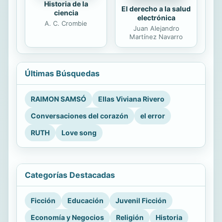
Historia de la
El derecho a la salud
ciencia
electrónica
A. C. Crombie
Juan Alejandro
Martínez Navarro
Últimas Búsquedas
RAIMON SAMSÓ
Ellas Viviana Rivero
Conversaciones del corazón
el error
RUTH
Love song
Categorías Destacadas
Ficción
Educación
Juvenil Ficción
Economía y Negocios
Religión
Historia