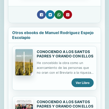
Otros ebooks de Manuel Rodríguez Espejo
Escolapio
CONOCIENDO A LOS SANTOS
PADRES Y ORANDO CON ELLOS
He concebido la obra como un
acercamiento de las personas que
no oran con el Breviario a la riqueza
de las dos lecturas que cada día
ofrece la Iglesia católica (universal) a
Ver Libro
sus fieles. Me centro en la llamada
“2a Lectura”, generalmente, original
de alguno de los escritores de los
CONOCIENDO A LOS SANTOS
siglos III-VIII, llamados ‘Santos
PADRES Y ORANDO CON ELLOS
Padres’. Suelo resumirla y la