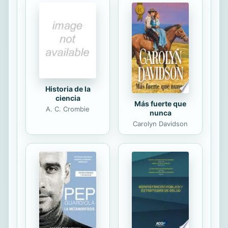
Judcicial, decisión a lo cual se allanó
la antigua Corte Suprema de Justicia,
habiendo con ello decretado su
propia desaparición. Así fue como a
los pocos meses sus magistrados
fueron removidos, designandose a
partir de entonces...
Historia de la
ciencia
Más fuerte que
A. C. Crombie
nunca
Carolyn Davidson