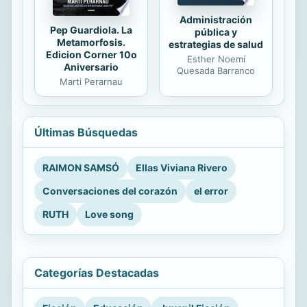
Administración
Pep Guardiola. La
pública y
Metamorfosis.
estrategias de salud
Edicion Corner 10o
Esther Noemí
Aniversario
Quesada Barranco
Marti Perarnau
Últimas Búsquedas
RAIMON SAMSÓ
Ellas Viviana Rivero
Conversaciones del corazón
el error
RUTH
Love song
Categorías Destacadas