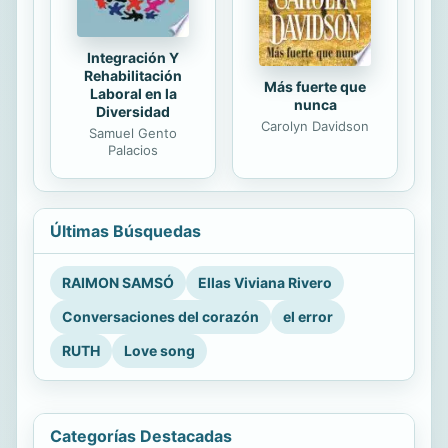
Integración Y
Rehabilitación
Más fuerte que
Laboral en la
nunca
Diversidad
Carolyn Davidson
Samuel Gento
Palacios
Últimas Búsquedas
RAIMON SAMSÓ
Ellas Viviana Rivero
Conversaciones del corazón
el error
RUTH
Love song
Categorías Destacadas