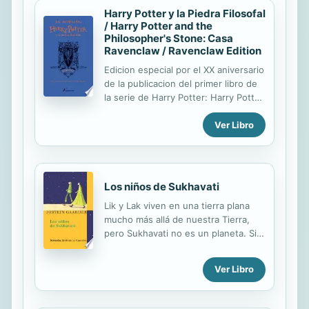
Harry Potter y la Piedra Filosofal
/ Harry Potter and the
Philosopher's Stone: Casa
Ravenclaw / Ravenclaw Edition
Edicion especial por el XX aniversario
de la publicacion del primer libro de
la serie de Harry Potter: Harry Potter
y la piedra filosofal. Son cuatro libros
Ver Libro
que contienen cada uno el texto
integro mas material extra con
informacion sobre cada escuela:
historia, alumnos destacados, etc.,
en unas 30 paginas
Los niños de Sukhavati
aproximadamente. Es decir, el
Lik y Lak viven en una tierra plana
material extra es diferente en cada
mucho más allá de nuestra Tierra,
libro.
pero Sukhavati no es un planeta. Si
vivieras allí «podrías andar
eternamente sin volver jamás al lugar
Ver Libro
desde el que empezaste la
caminata». En Sukhavati el tiempo
apenas transcurre. La vida apenas