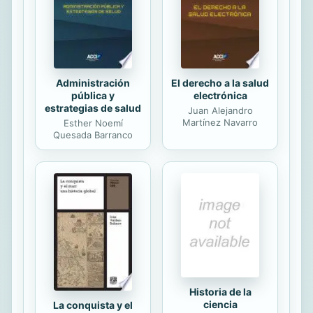
Dios”? El Antiguo Testamento es,
ante todo, una escuela de
aprendizaje de esperanza para los
humanos que...
Administración
El derecho a la salud
pública y
electrónica
estrategias de salud
Juan Alejandro
Martínez Navarro
Esther Noemí
Quesada Barranco
Historia de la
ciencia
La conquista y el