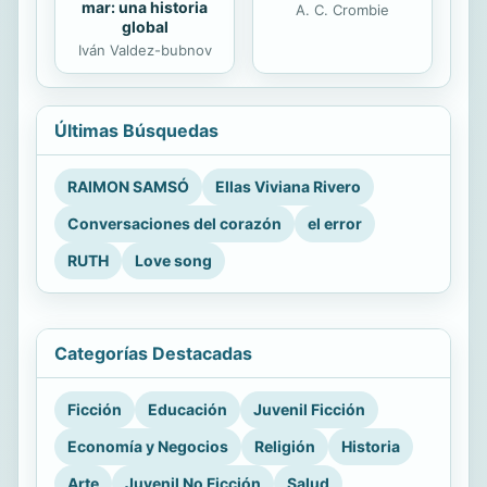
mar: una historia
A. C. Crombie
global
Iván Valdez-bubnov
Últimas Búsquedas
RAIMON SAMSÓ
Ellas Viviana Rivero
Conversaciones del corazón
el error
RUTH
Love song
Categorías Destacadas
Ficción
Educación
Juvenil Ficción
Economía y Negocios
Religión
Historia
Arte
Juvenil No Ficción
Salud