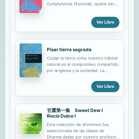
Complutense (Escorial), quiere ser
una introducción al conocimiento de
Jesús: su historia, misterio y misión.
Ver Libro
Pisar tierra sagrada
Cuidar la tierra como nuestro hábitat
natural es el compromiso compartido
por la Iglesia y la sociedad. La
teología, las ciencias sociales y los
movimientos feministas reflexionan
Ver Libro
de forma interdisciplinar sobre el
ejercicio de la responsabilidad
ecológica y encuentran en este
aspecto un punto común de diálogo.
甘露第一集 Sweet Dew Ι
El reto biofílico es también político
Rocío Dulce Ι
porque interpela la mentalidad
Esta colección de aforismos fue
antropocéntrica y androcéntrica de
seleccionada de las clases de
dominación que se refleja en
Dharma dadas por nuestro profesor,
prácticas financieras depredadoras