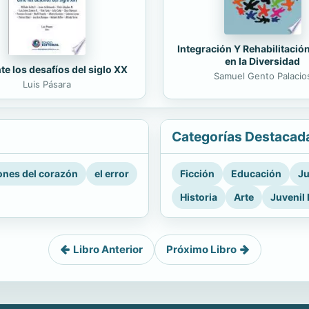
Integración Y Rehabilitació
en la Diversidad
te los desafíos del siglo XX
Samuel Gento Palacio
Luis Pásara
Categorías Destacad
nes del corazón
el error
Ficción
Educación
Ju
Historia
Arte
Juvenil 
Libro Anterior
Próximo Libro