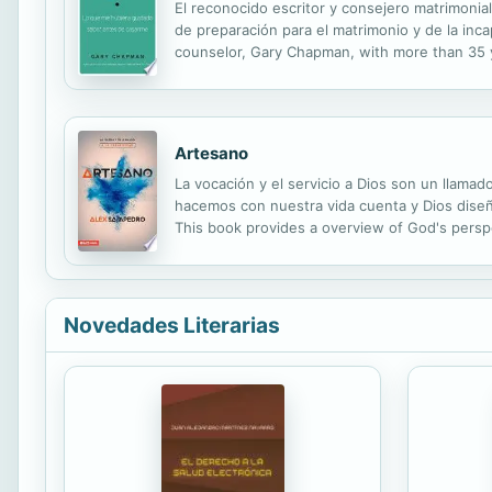
El reconocido escritor y consejero matrimonial
de preparación para el matrimonio y de la inc
counselor, Gary Chapman, with more than 35 yea
the skills of working together as intimate te
Artesano
La vocación y el servicio a Dios son un llamado
hacemos con nuestra vida cuenta y Dios diseñó
This book provides a overview of God's persp
express some aspect of their identity.
Novedades Literarias