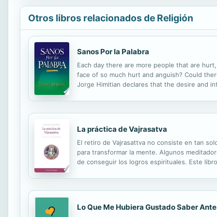
Otros libros relacionados de Religión
Sanos Por la Palabra
Each day there are more people that are hurt, 
face of so much hurt and anguish? Could there
Jorge Himitian declares that the desire and in
lives and have confidence, trust, and peace to
La práctica de Vajrasatva
El retiro de Vajrasattva no consiste en tan so
para transformar la mente. Algunos meditadore
de conseguir los logros espirituales. Este libr
comentarios, consejos para el retiro, instrucci
Lo Que Me Hubiera Gustado Saber Ant