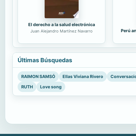
El derecho a la salud electrónica
Perú an
Juan Alejandro Martínez Navarro
Últimas Búsquedas
RAIMON SAMSÓ
Ellas Viviana Rivero
Conversacio
RUTH
Love song