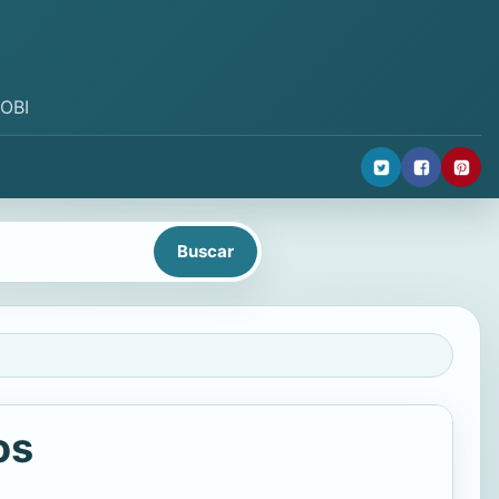
MOBI
os