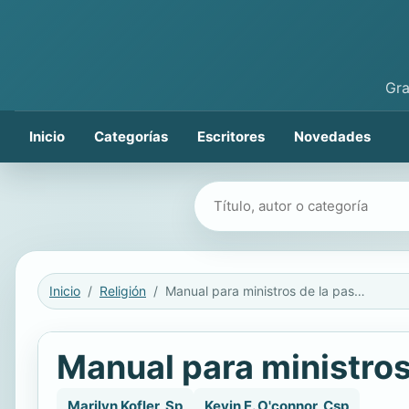
Gra
Inicio
Categorías
Escritores
Novedades
Buscar libros
Inicio
Religión
Manual para ministros de la pastoral de enfermos
Manual para ministros
Marilyn Kofler, Sp
Kevin E. O'connor, Csp