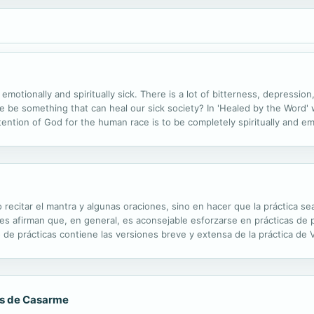
emotionally and spiritually sick. There is a lot of bitterness, depressio
 be something that can heal our sick society? In 'Healed by the Word' 
tention of God for the human race is to be completely spiritually and em
 be able to live an abundant life. Jesus came to give good news to the.
lo recitar el mantra y algunas oraciones, sino en hacer que la práctica s
s afirman que, en general, es aconsejable esforzarse en prácticas de 
o de prácticas contiene las versiones breve y extensa de la práctica de V
ones, etc.
es de Casarme