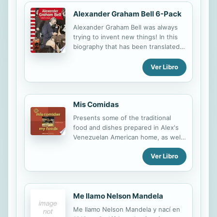
Alexander Graham Bell 6-Pack
Alexander Graham Bell was always
trying to invent new things! In this
biography that has been translated
into Spanish, readers will learn about
Alexander's life as a teacher and
Ver Libro
inventor of such incredible
inventions as the telephone, record
player, and metal detector. Colorful
Mis Comidas
images, supportive text, an
interesting timeline, and a helpful
Presents some of the traditional
glossary, table of contents, and
food and dishes prepared in Alex's
index combine to give readers an
Venezuelan American home, as well
inspiring look into the life of
as some traditional dishes from other
Alexander Bell. This 6-Pack includes
Ver Libro
Latin American countries.
six copies of this title and a lesson
plan.
Me llamo Nelson Mandela
Me llamo Nelson Mandela y nací en