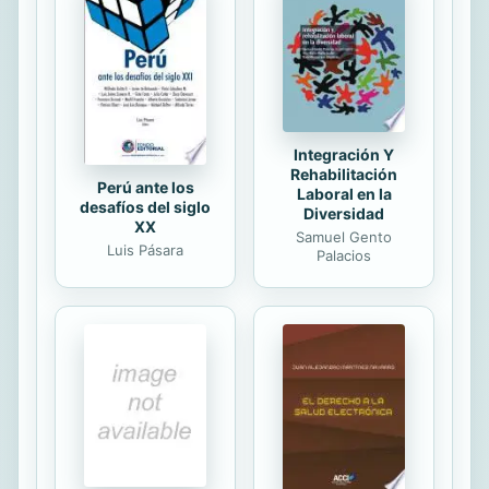
una historia de sentimientos y
búsqueda personal, de periodismo e
intrigas empresariales, que
transcurre en un momento histórico
poco abordado por la narrativa...
Integración Y
Rehabilitación
Perú ante los
Laboral en la
desafíos del siglo
Diversidad
XX
Samuel Gento
Luis Pásara
Palacios