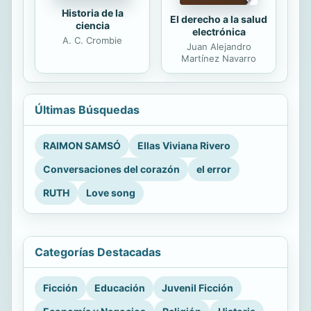
Historia de la
El derecho a la salud
ciencia
electrónica
A. C. Crombie
Juan Alejandro
Martínez Navarro
Últimas Búsquedas
RAIMON SAMSÓ
Ellas Viviana Rivero
Conversaciones del corazón
el error
RUTH
Love song
Categorías Destacadas
Ficción
Educación
Juvenil Ficción