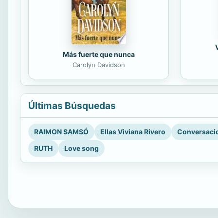
Más fuerte que nunca
Carolyn Davidson
Últimas Búsquedas
RAIMON SAMSÓ
Ellas Viviana Rivero
Conversacio
RUTH
Love song