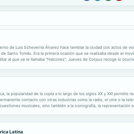
ierno de Luis Echeverría Álvarez hace temblar la ciudad con actos de vi
o de Santo Tomás. Era la primera ocasión que se realizaba desde el movi
litar al que se le llamaba "Halcones". Jueves de Corpus recoge lo ocurr
e la política o de oposición. Esta edición se actualizó abordando ...
ca, la popularidad de la copla a lo largo de los siglos XX y XXI permite rea
 permanente contacto con otras industrias como la radio, el cine o la t
stiones musicales, sino también a la iconografía, la representación en
spectos relacionados directamente con la ideología y la convulsa...
rica Latina