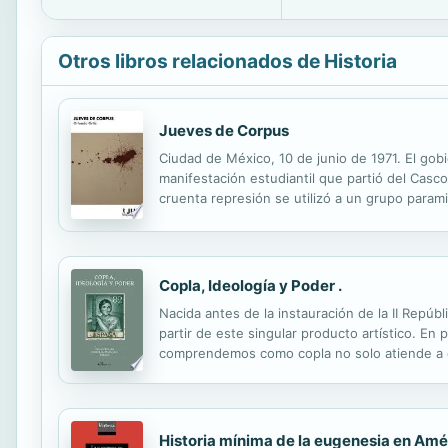
Otros libros relacionados de Historia
Jueves de Corpus
Ciudad de México, 10 de junio de 1971. El gob
manifestación estudiantil que partió del Casc
cruenta represión se utilizó a un grupo parami
inmediatas de columnistas y otros personajes d
Copla, Ideología y Poder .
Nacida antes de la instauración de la II Repúbli
partir de este singular producto artístico. En
comprendemos como copla no solo atiende a cue
intérpretes (un genuino star system) y otros a
Historia mínima de la eugenesia en Amé