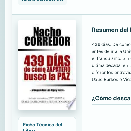
Resumen del 
439 dias. De como 
antes de ir a la Un
el franquismo. Sin
ultima decada, en 
diferentes entrevi
Uxue Barkos o Vice
¿Cómo descarg
Ficha Técnica del
Libro