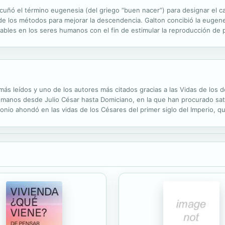
n acuñó el término eugenesia (del griego “buen nacer”) para designar el
de los métodos para mejorar la descendencia. Galton concibió la eugene
seables en los seres humanos con el fin de estimular la reproducción de
inferior”. Este libro analiza los fundamentos “científicos”...
más leídos y uno de los autores más citados gracias a las Vidas de los 
omanos desde Julio César hasta Domiciano, en la que han procurado sa
onio ahondó en las vidas de los Césares del primer siglo del Imperio, q
pcional de la realidad de su tiempo, y admirable inquisidor de las...