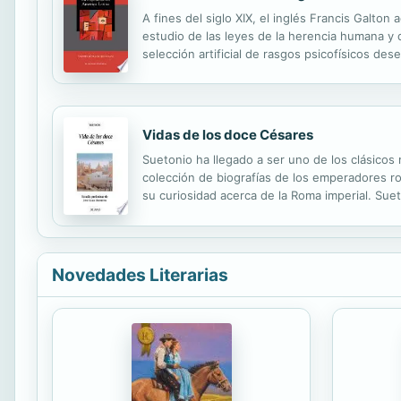
A fines del siglo XIX, el inglés Francis Galto
estudio de las leyes de la herencia humana y 
selección artificial de rasgos psicofísicos de
limitar la de aquéllas consideradas de calidad “
Vidas de los doce Césares
Suetonio ha llegado a ser uno de los clásicos 
colección de biografías de los emperadores r
su curiosidad acerca de la Roma imperial. Suet
azotan la condición humana, y fue testigo exce
Novedades Literarias