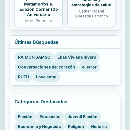
Metamorfosis.
estrategias de salud
Edicion Corner 10o
Esther Noemí
Aniversario
Quesada Barranco
Marti Perarnau
Últimas Búsquedas
RAIMON SAMSÓ
Ellas Viviana Rivero
Conversaciones del corazón
el error
RUTH
Love song
Categorías Destacadas
Ficción
Educación
Juvenil Ficción
Economía y Negocios
Religión
Historia