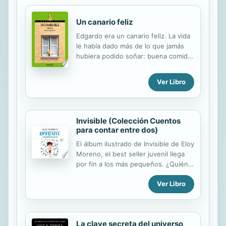
Un canario feliz
Edgardo era un canario feliz. La vida
le había dado más de lo que jamás
hubiera podido soñar: buena comida,
una dueña atenta, una jaula dorada...
Pero un día, en un descuido, termina
Ver Libro
fuera de casa completamente solo.
Tendrá que sobrevivir en el bosque,
en un entorno hostil y lleno de
peligros. ¿Lo conseguirá?
Invisible (Colección Cuentos
para contar entre dos)
El álbum ilustrado de Invisible de Eloy
Moreno, el best seller juvenil llega
por fin a los más pequeños. ¿Quién
no ha deseado alguna vez ser
Ver Libro
invisible? ¿Quién no ha deseado
alguna vez dejar de serlo? El nuevo
álbum de Eloy Moreno combina lo
mejor de dos mundos: el formato de
La clave secreta del universo
la colección Cuentos para Contar