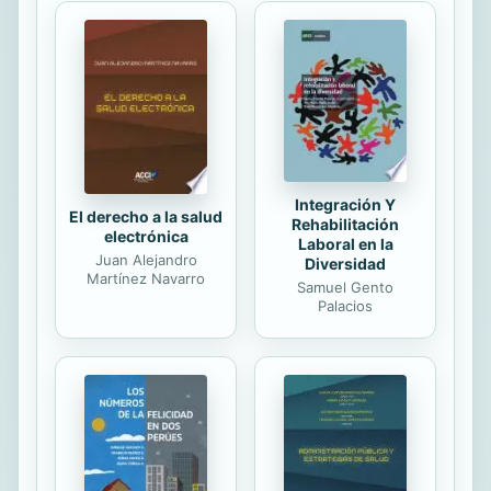
he lives in a world that could so
cruelly take away a ten-year-old girl.
To Rose's surviving fifteen year old
twin, Jas, everyday she lives in
Rose's ever present shadow, forever
feeling the loss like a limb, but
unable to be seen for herself alone.
Told ...
Integración Y
El derecho a la salud
Rehabilitación
electrónica
Laboral en la
Juan Alejandro
Diversidad
Martínez Navarro
Samuel Gento
Palacios