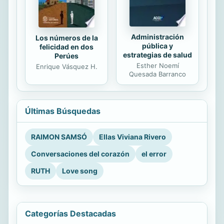
Administración
Los números de la
pública y
felicidad en dos
estrategias de salud
Perúes
Esther Noemí
Enrique Vásquez H.
Quesada Barranco
Últimas Búsquedas
RAIMON SAMSÓ
Ellas Viviana Rivero
Conversaciones del corazón
el error
RUTH
Love song
Categorías Destacadas