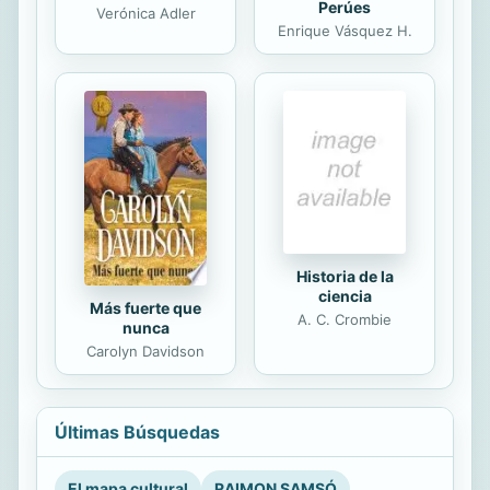
Perúes
Verónica Adler
Enrique Vásquez H.
Historia de la
ciencia
Más fuerte que
A. C. Crombie
nunca
Carolyn Davidson
Últimas Búsquedas
El mapa cultural
RAIMON SAMSÓ