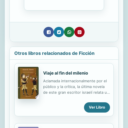
Otros libros relacionados de Ficción
Viaje al fin del milenio
Aclamada internacionalmente por el
público y la crítica, la última novela
de este gran escritor israelí relata un
fascinante viaje por mar y por tierra a
través de la Europa de finales del
Ver Libro
siglo X, una Europa atormentada por
la proximidad del fatídico año 1000.
Por ser bígamo Ben Atar, un
mercader judío de Tánger, ve