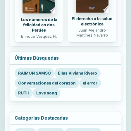
El derecho a la salud
Los números de la
electrónica
felicidad en dos
Perúes
Juan Alejandro
Martínez Navarro
Enrique Vásquez H.
Últimas Búsquedas
RAIMON SAMSÓ
Ellas Viviana Rivero
Conversaciones del corazón
el error
RUTH
Love song
Categorías Destacadas