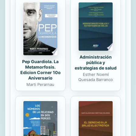
una serie de incidentes raros e
inexplicables. Esta es una historia
sobre descubrimiento personal y
superación de los miedos, dado que
aquello enterrado bajo tierra es
verdaderamente espeluznante. Ben
está a punto de...
Administración
Pep Guardiola. La
pública y
Metamorfosis.
estrategias de salud
Edicion Corner 10o
Esther Noemí
Aniversario
Quesada Barranco
Marti Perarnau