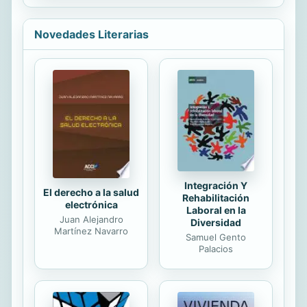
actualmente el autor celebra la
y...
sanación clínica, espiritual y de las
sociedades, práctica que
Novedades Literarias
eventualmente le ha convertido en
promotor de la psiconáutica y
activista del sapo del desierto de
Sonora y su hábitat. Con prólogo de
Martin W. Ball, en complemento al
argumento central, la publicación
incluye fragmentos de texto de
autores que perfilan el
discernimiento y argumentación...
Integración Y
El derecho a la salud
Rehabilitación
electrónica
Laboral en la
Juan Alejandro
Diversidad
Martínez Navarro
Samuel Gento
Palacios