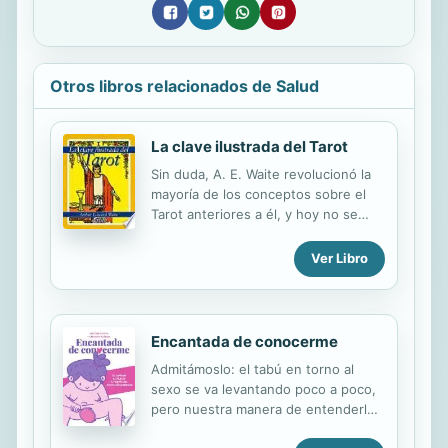
Otros libros relacionados de Salud
La clave ilustrada del Tarot
Sin duda, A. E. Waite revolucionó la
mayoría de los conceptos sobre el
Tarot anteriores a él, y hoy no se
concibe el estudio de esta materia
sin su extraordinaria contribución.
Ver Libro
Esta aportación consistió en
presentar a los interesados en el
ocultismo una nueva visión del Tarot
basada en el simbolismo hermético,y
Encantada de conocerme
que plasmó, por una parte, en un
Admitámoslo: el tabú en torno al
libro, y, por otra, en el diseño de su
sexo se va levantando poco a poco,
famosa baraja. Pero mientras el Tarot
pero nuestra manera de entenderlo
que él creó es hoy día difundido y
y vivirlo está influida por los
conocido en todo el mundo, el libro