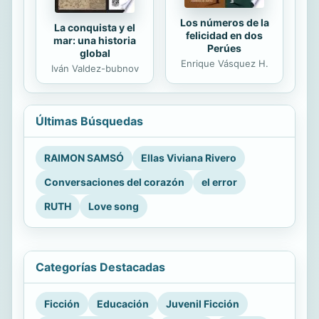
Los números de la
La conquista y el
felicidad en dos
mar: una historia
Perúes
global
Enrique Vásquez H.
Iván Valdez-bubnov
Últimas Búsquedas
RAIMON SAMSÓ
Ellas Viviana Rivero
Conversaciones del corazón
el error
RUTH
Love song
Categorías Destacadas
Ficción
Educación
Juvenil Ficción