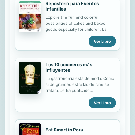
Repostería para Eventos
Infantiles
Explore the fun and colorful
possibilities of cakes and baked
goods especially for children. La
propuesta de este libro es un
Ver Libro
abanico de alternativas de tortas,
pastelería y repostería divertidas y
especialmente concebidas para el
público menudo.
Los 10 cocineros más
influyentes
La gastronomía está de moda. Como
si de grandes estrellas de cine se
tratara, se ha publicado
recientemente la lista de los diez
chefs más influyentes del mundo en
Ver Libro
la última década, según la opinión
cualificada de sesenta periodistas
culinarios de diferentes
nacionalidades reunidos en la
Eat Smart in Peru
Cumbre Madrid Fusión. La