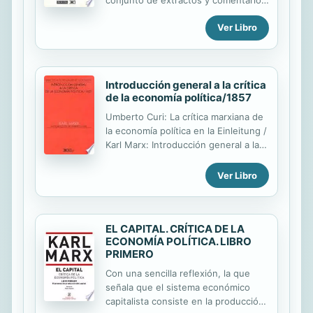
etnológicos compilado durante el
Ver Libro
período 1880-1882. Entre ellos
figuran las notas tomadas por Marx
de las obras de Lewis Henry Morgan,
sir Henry Sumner Maine, sir John
Introducción general a la crítica
Budd Phear y John Lubbock (lord
de la economía política/1857
Avebury). Los comentarios de Marx
sobre La sociedad antigua de
Umberto Curi: La crítica marxiana de
Morgan son conocidos por el hecho
la economía política en la Einleitung /
de ellos en Los orígenes de la
Karl Marx: Introducción general a la
familia, la propiedad privada y el
crítica de la economía política de
Estado de Friedrich Engels; sin
1857 / Karl Marx y Friedrich Engels:
Ver Libro
embargo, Engels no utilizó sino una
Textos sobre problemas de método
pequeña parte de los materiales de
de la economía política.
Marx. El corpus ...
EL CAPITAL. CRÍTICA DE LA
ECONOMÍA POLÍTICA. LIBRO
PRIMERO
Con una sencilla reflexión, la que
señala que el sistema económico
capitalista consiste en la producción