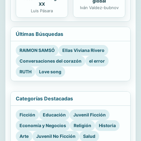
global
XX
Iván Valdez-bubnov
Luis Pásara
Últimas Búsquedas
RAIMON SAMSÓ
Ellas Viviana Rivero
Conversaciones del corazón
el error
RUTH
Love song
Categorías Destacadas
Ficción
Educación
Juvenil Ficción
Economía y Negocios
Religión
Historia
Arte
Juvenil No Ficción
Salud