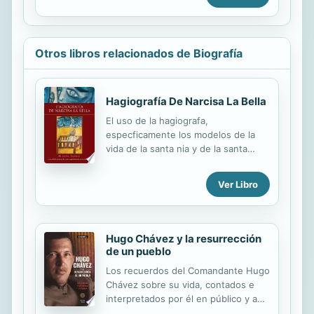
morir el hoy llamado san Juan
Evangelista escribe su cuarta y
postrera epístola, destinada a todos
los creyentes de la naciente Iglesia.
Otros libros relacionados de Biografía
Han transcurrido setenta y tres años
desde la muerte y resurrección de
Jesús de Nazaret y los errores de
unos y de otros amenazan con
Hagiografía De Narcisa La Bella
falsear el gran mensaje crístico.
El uso de la hagiografa,
especficamente los modelos de la
vida de la santa nia y de la santa
adolescente, le prestan una
ordenacin estructural a la novela que
Ver Libro
marca el estilo con que se narra el
nacimiento de Narcisa, decidi
desintegrarse, evaporarse de aquella
cama plantada en un cuarto de una
Hugo Chávez y la resurrección
casa de una calle de una cuadra de
de un pueblo
Baracoa y volar a la Cinaga a meditar
Los recuerdos del Comandante Hugo
sobre los filsofos griegos y se repite,
Chávez sobre su vida, contados e
invertida, como acentuado horror al
interpretados por él en público y a
vaco cuando la novela se acerca al
periodistas, intelectuales y familiares