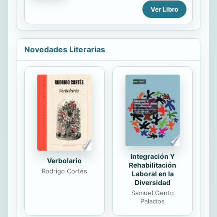
cerca como lejos de ella. Los
de ellos se encontraba Francisco
sistemas de la nave minera son
Pizarro y nadie habría dicho que
Ver Libro
viejos y empiezan a fallar, y la familia
dispusiesen de alguna oportunidad:
se está volviendo demasiado grande
el terreno que se extendía ante ellos
para el...
estaba dominado por los implacables
Andes y defendido por decenas de
Novedades Literarias
miles de soldados pertenecientes al
Imperio Inca. Pero, contra todo
pronóstico, lo lograron. Esta novela
narra cómo lo hicieron. Y cómo, tras
conseguirlo, decidieron matarse
entre ellos.
Integración Y
Verbolario
Rehabilitación
Rodrigo Cortés
Laboral en la
Diversidad
Samuel Gento
Palacios