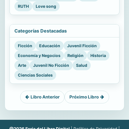
Conversaciones del corazón
el error
RUTH
Love song
Categorías Destacadas
Ficción
Educación
Juvenil Ficción
Economía y Negocios
Religión
Historia
Arte
Juvenil No Ficción
Salud
Ciencias Sociales
Libro Anterior
Próximo Libro