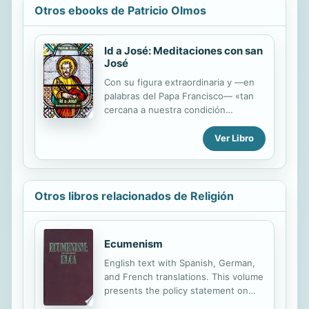
Otros ebooks de Patricio Olmos
Id a José: Meditaciones con san
José
Con su figura extraordinaria y —en
palabras del Papa Francisco— «tan
cercana a nuestra condición
humana», san José es muy próximo a
quienes somos personas corrientes,
Ver Libro
sin que por ello nuestras vidas
carezcan de importancia para Dios y
para los demás. El Santo Patriarca
nos enseña mucho más de lo que a
Otros libros relacionados de Religión
primera vista pueda parecer. Nos
muestra caminos de santidad, fe,
oración, amor a la familia, humildad,
Ecumenism
laboriosidad, desprendimiento… En
este libro se ofrecen meditaciones
English text with Spanish, German,
sobre los textos bíblicos acerca de
and French translations. This volume
«el hombre de confianza de Dios»:
presents the policy statement on
están pensadas para quienes...
ecumenical commitment of the