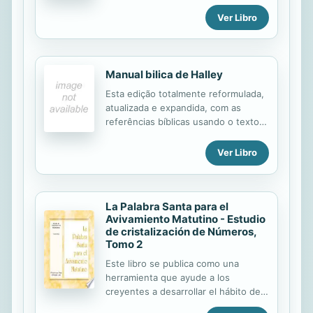
Evangelical Lutheran Church in
Ver Libro
America adopted in 1991 by the
ELCA's second churchwide
assembly.
Manual bilica de Halley
Esta edição totalmente reformulada,
atualizada e expandida, com as
referências bíblicas usando o texto
da Nova Versão Internacional (NVI),
contém, entre as inovações,
Ver Libro
ilustrações e imagens, e pesquisas
arqueológicas atualizadas de acordo
com as mais recentes descobertas.
La Palabra Santa para el
Avivamiento Matutino - Estudio
de cristalización de Números,
Tomo 2
Este libro se publica como una
herramienta que ayude a los
creyentes a desarrollar el hábito de
pasar un tiempo diario de