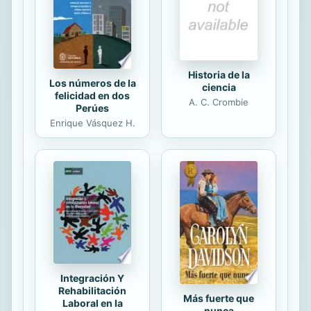
una estructura religiosa perdida y
también de una imagen de...
Historia de la
Los números de la
ciencia
felicidad en dos
A. C. Crombie
Perúes
Enrique Vásquez H.
Integración Y
Rehabilitación
Más fuerte que
Laboral en la
nunca