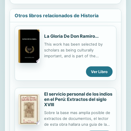
Otros libros relacionados de Historia
La Gloria De Don Ramiro...
This work has been selected by
scholars as being culturally
important, and is part of the
knowledge base of civilization as we
know it. This work was reproduced
Ver Libro
from the original artifact, and
remains as true to the original work
as possible. Therefore, you will see
the original copyright references,
El servicio personal de los indios
library stamps (as most of these
en el Perú: Extractos del siglo
works have been housed in our most
XVIII
important libraries around the world),
Sobre la base mas amplia posible de
and other notations in the work. This
extractos de documentos, el lector
work is in the public domain in the
de esta obra hallara una guia de la
United States of America, and
historia del trabajo indigena en el