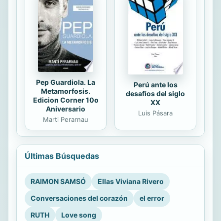
Pep Guardiola. La
Perú ante los
Metamorfosis.
desafíos del siglo
Edicion Corner 10o
XX
Aniversario
Luis Pásara
Marti Perarnau
Últimas Búsquedas
RAIMON SAMSÓ
Ellas Viviana Rivero
Conversaciones del corazón
el error
RUTH
Love song