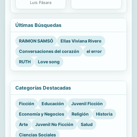
Luis Pásara
Últimas Búsquedas
RAIMON SAMSÓ
Ellas Viviana Rivero
Conversaciones del corazón
el error
RUTH
Love song
Categorías Destacadas
Ficción
Educación
Juvenil Ficción
Economía y Negocios
Religión
Historia
Arte
Juvenil No Ficción
Salud
Ciencias Sociales