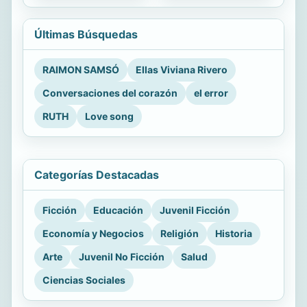
Últimas Búsquedas
RAIMON SAMSÓ
Ellas Viviana Rivero
Conversaciones del corazón
el error
RUTH
Love song
Categorías Destacadas
Ficción
Educación
Juvenil Ficción
Economía y Negocios
Religión
Historia
Arte
Juvenil No Ficción
Salud
Ciencias Sociales