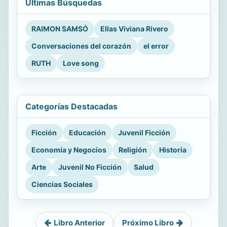
Últimas Búsquedas
RAIMON SAMSÓ
Ellas Viviana Rivero
Conversaciones del corazón
el error
RUTH
Love song
Categorías Destacadas
Ficción
Educación
Juvenil Ficción
Economía y Negocios
Religión
Historia
Arte
Juvenil No Ficción
Salud
Ciencias Sociales
Libro Anterior
Próximo Libro