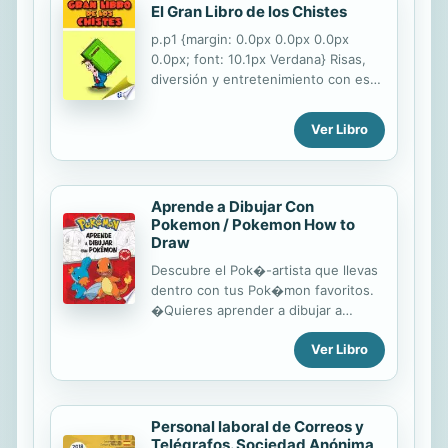
cuestionarios de preguntas tipo test,
El Gran Libro de los Chistes
con cuatro respuestas alternativas,
p.p1 {margin: 0.0px 0.0px 0.0px
acerca de los contenidos expuestos
0.0px; font: 10.1px Verdana} Risas,
en los temas, encuentra su
diversión y entretenimiento con esta
complemento en el manual de
gran colección de los mejores
Temario, ya editado por Ediciones
chistes para todas las ocasiones.
Rodio. Con estos recursos
Ver Libro
didácticos, pretendemos dotarte de
una herramienta útil para afrontar
con garantías las pruebas...
Aprende a Dibujar Con
Pokemon / Pokemon How to
Draw
Descubre el Pok�-artista que llevas
dentro con tus Pok�mon favoritos.
�Quieres aprender a dibujar a
Squirtle? �Te gustan los colores de
Ver Libro
Charmander? �En este libro
aprender�s c�mo dibujar, colorear
y decorar m�s de doce Pok�mon!
Solo necesitas un l�piz, un
Personal laboral de Correos y
sacapuntas, unos cuantos
Telégrafos. Sociedad Anónima