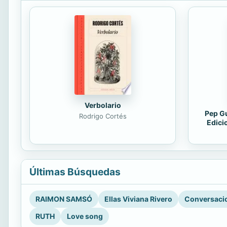
Verbolario
Pep Gu
Rodrigo Cortés
Edici
Últimas Búsquedas
RAIMON SAMSÓ
Ellas Viviana Rivero
Conversacio
RUTH
Love song