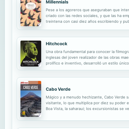
Millennials
Pese a los agoreros que aseguraban que intern
criado con las redes sociales, y que las ha e
treintena con casi diez años escribiendo y pub
una muestra de lo que son capaces nuestros p
Hitchcock
Una obra fundamental para conocer la filmograf
inglesas del joven realizador de las obras mae
prolífico e inventivo, desarrolló un estilo úni
londinenses a Hollywood- e influyó en generac
Cabo Verde
Mágico y a menudo hechizante, Cabo Verde sabe
visitante, lo que multiplica por diez su poder 
Boa Vista, la saharaui; los excursionistas se 
o, incluso, la discreta Maio; los partidarios de