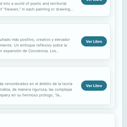
into a world of poetic and territorial
of "Heaven," in each painting or drawing
ocesses. This...
ltado más positivo, creativo y elevador
Ver Libro
amente. Un enfoque reflexivo sobre la
or expansión de Conciencia. Los
al momento diario de...
más renombrados en el ámbito de la teoría
Ver Libro
analiza, de manera rigurosa, las complejas
mpany en su hermoso prólogo, "la