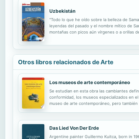
Uzbekistán
"Todo lo que he oído sobre la belleza de Sam
leyendas del pasado y el nombre mítico de Sam
montañas con picos aún vírgenes o a orillas de
de sedas o alfombras, un buscador de oro o un 
Otros libros relacionados de Arte
Los museos de arte contemporáneo
Se estudian en esta obra las cambiantes defini
conformidad, los museos especializados en e
museo de arte contemporáneo, pero también de 
museísticos de cada época: el parisino Musée d
Das Lied Von Der Erde
Argentine painter Guillermo Kuitca, born in 1