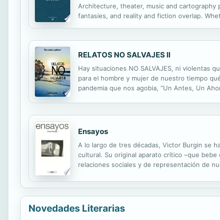
Architecture, theater, music and cartography p
fantasies, and reality and fiction overlap. Wh
collected here, Kuitca measures the world ane
RELATOS NO SALVAJES II
Hay situaciones NO SALVAJES, ni violentas qu
para el hombre y mujer de nuestro tiempo qué 
pandemia que nos agobia, “Un Antes, Un Ahor
testimonios de quienes la pasaron en distinta
Ensayos
A lo largo de tres décadas, Victor Burgin se 
cultural. Su original aparato crítico –que bebe
relaciones sociales y de representación de 
fotografía no pertenece a ningún espacio cult
Novedades Literarias