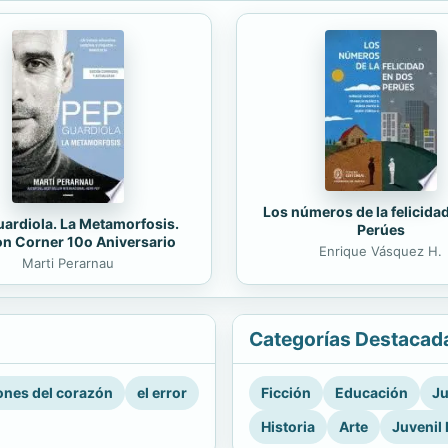
Los números de la felicida
ardiola. La Metamorfosis.
Perúes
on Corner 10o Aniversario
Enrique Vásquez H.
Marti Perarnau
Categorías Destacad
nes del corazón
el error
Ficción
Educación
Ju
Historia
Arte
Juvenil 