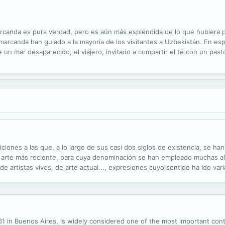
arcanda es pura verdad, pero es aún más espléndida de lo que hubiera 
arcanda han guiado a la mayoría de los visitantes a Uzbekistán. En espa
 un mar desaparecido, el viajero, invitado a compartir el té con un pas
antiguo pescador, vivirá en esta ocasión una experiencia inolvidable e 
ciones a las que, a lo largo de sus casi dos siglos de existencia, se h
l arte más reciente, para cuya denominación se han empleado muchas a
artistas vivos, de arte actual..., expresiones cuyo sentido ha ido var
es Artistes Vivants fue el modelo y contramodelo más influyente en el s
961 in Buenos Aires, is widely considered one of the most important con