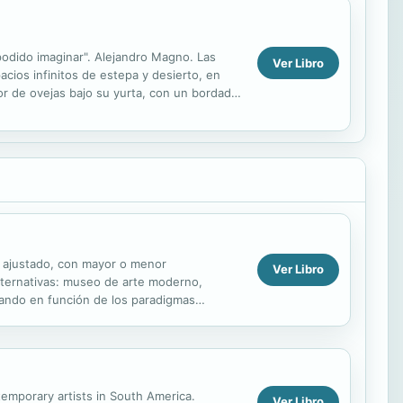
podido imaginar". Alejandro Magno. Las
Ver Libro
cios infinitos de estepa y desierto, en
tor de ovejas bajo su yurta, con un bordador
...
an ajustado, con mayor o menor
Ver Libro
lternativas: museo de arte moderno,
iando en función de los paradigmas
iglo XIX y principios del...
temporary artists in South America.
Ver Libro