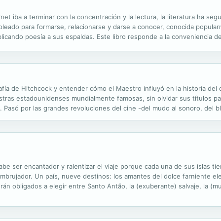
et iba a terminar con la concentración y la lectura, la literatura ha se
mpleado para formarse, relacionarse y darse a conocer, conocida popular
licando poesía a sus espaldas. Este libro responde a la conveniencia de
oetas más jóvenes. ¿De qué escriben y cómo escriben los poetas millen
ía de Hitchcock y entender cómo el Maestro influyó en la historia del c
stras estadounidenses mundialmente famosas, sin olvidar sus títulos para
co. Pasó por las grandes revoluciones del cine -del mudo al sonoro, del b
iones enteras de realizadores: Truffaut, Scorsese, De Palma,...
 ser encantador y ralentizar el viaje porque cada una de sus islas tie
embrujador. Un país, nueve destinos: los amantes del dolce farniente eleg
verán obligados a elegir entre Santo Antão, la (exuberante) salvaje, la (
 la tranquilidad se decantarán por la inaccesible Brava; mientras que...