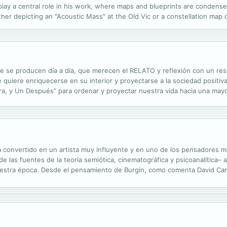
lay a central role in his work, where maps and blueprints are condensed 
ether depicting an "Acoustic Mass" at the Old Vic or a constellation map 
w, shedding light on complex spatial contexts and intertwined social pr
e se producen día a día, que merecen el RELATO y reflexión con un resu
quiere enriquecerse en su interior y proyectarse a la sociedad positiv
a, y Un Después” para ordenar y proyectar nuestra vida hacia una may
s partes del mundo y las enseñanzas que recibieron. Llevar cada Relato 
ha convertido en un artista muy influyente y en uno de los pensadores 
 de las fuentes de la teoría semiótica, cinematográfica y psicoanalítica– 
nuestra época. Desde el pensamiento de Burgin, como comenta David Ca
ural único, ya que conoce todos los lugares y no tiene ningún...