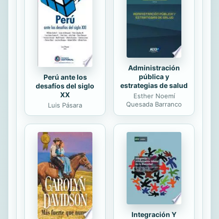
historias sobre esas cosas de la vida
pero también otras de la muerte, su
inseparable compañera. Tú que
lees...
Administración
pública y
Perú ante los
estrategias de salud
desafíos del siglo
XX
Esther Noemí
Quesada Barranco
Luis Pásara
Integración Y