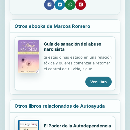
Otros ebooks de Marcos Romero
Guía de sanación del abuso
narcisista
Si estás o has estado en una relación
tóxica y quieres comenzar a retomar
el control de tu vida, sigue
leyendo……. ¿Sientes ira hacia el
narcisista y que incapaz de
Ver Libro
perdonar? ¿Te sientes enojado
contigo mismo por la pérdida de
tiempo? ¿Estás viviendo con miedo a
lo que depara el futuro? ¿Creas
Otros libros relacionados de Autoayuda
negatividad cuando buscas hacer
mejoras en tu vida? ¿A menudo
sientes que nadie te entiende? La
El Poder de la Autodependencia
“Guía de sanación del abuso