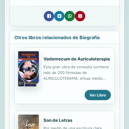
Otros libros relacionados de Biografía
Vademecum de Auriculoterapia
Esta gran obra de consulta contiene
más de 200 fórmulas de
AURICULOTERAPIA, eficaz medio
curativo creado por el hombre en su
lucha contra el dolor y la
Ver Libro
enfermedad. El pabellón auricular
concentra toda información de
nuestro estado de salud, es una
brillante perla dentro de la MTC,
cumple la función de revitalizar los
Son de Letras
meridianos, fortalecer la salud y
Por medio de una escritura clara,