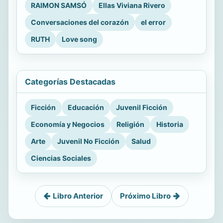
RAIMON SAMSÓ
Ellas Viviana Rivero
Conversaciones del corazón
el error
RUTH
Love song
Categorías Destacadas
Ficción
Educación
Juvenil Ficción
Economía y Negocios
Religión
Historia
Arte
Juvenil No Ficción
Salud
Ciencias Sociales
Libro Anterior
Próximo Libro