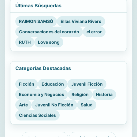
Últimas Búsquedas
RAIMON SAMSÓ
Ellas Viviana Rivero
Conversaciones del corazón
el error
RUTH
Love song
Categorías Destacadas
Ficción
Educación
Juvenil Ficción
Economía y Negocios
Religión
Historia
Arte
Juvenil No Ficción
Salud
Ciencias Sociales