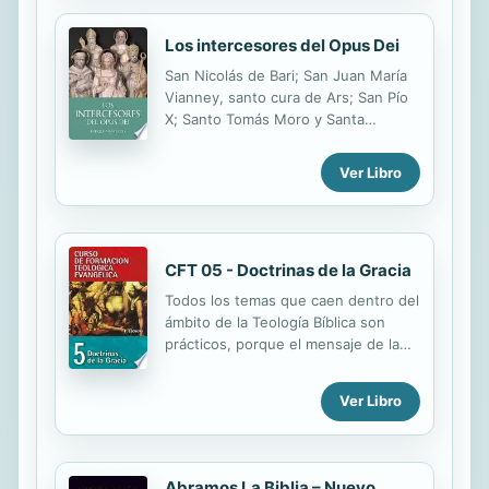
Los intercesores del Opus Dei
San Nicolás de Bari; San Juan María
Vianney, santo cura de Ars; San Pío
X; Santo Tomás Moro y Santa
Catalina de Siena son los cinco
santos intercesores de la Obra. En
Ver Libro
este libro se relata cómo fueron
elegidos y las cuestiones
encomendadas a cada uno.
CFT 05 - Doctrinas de la Gracia
Todos los temas que caen dentro del
ámbito de la Teología Bíblica son
prácticos, porque el mensaje de la
Revelación -desde la noción de Dios
hasta el estudio de "las últimas
Ver Libro
cosas"- es "doctrina de vida" y
destinada a suministrar una "nueva
vida" por la acción del Espíritu, y a
vivificar toda la "praxis" de una
Abramos La Biblia – Nuevo