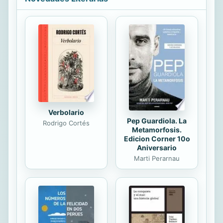
Christopher Vogler, ya que éstas van
más allá del mero consejo para el
diseño y la resolución de historias y
hablan a cada escritor de una manera
diferente. Third extended edition of
this authentic classic and work of
reference among screenwriters
around the world. Thousands of
renowned...
Verbolario
Pep Guardiola. La
Rodrigo Cortés
Metamorfosis.
Edicion Corner 10o
Aniversario
Marti Perarnau