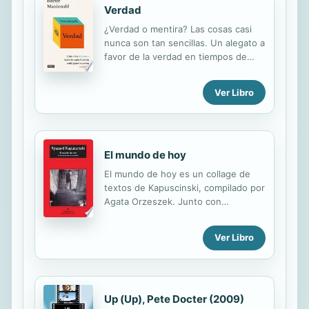
Verdad
¿Verdad o mentira? Las cosas casi
nunca son tan sencillas. Un alegato a
favor de la verdad en tiempos de
posverdad. Hay más de una verdad
acerca de casi todo. Comer carne es
Ver Libro
nutritivo, pero también perjudicial
para el medioambiente. Internet
difunde el conocimiento, pero
también el odio. Como es lógico,
cuando nos comunicamos
El mundo de hoy
seleccionamos aquellas verdades
El mundo de hoy es un collage de
que son más favorables a lo que nos
textos de Kapuscinski, compilado por
interesa defender. Podemos elegir
Agata Orzeszek. Junto con
verdades de manera constructiva
fragmentos de sus libros (siete sin
para inspirar a nuestros compañeros,
traducción española, entre ellos un
animar a las nuevas generaciones y
Ver Libro
volumen de poesía), incorpora una
fomentar cambios positivos. O
selección de ensayos, conferencias
podemos optar por aquellas...
y entrevistas. Está artículado en tres
partes. La primera -Mirando hacia
atrás (sin ira)- ofrece un "viaje
Up (Up), Pete Docter (2009)