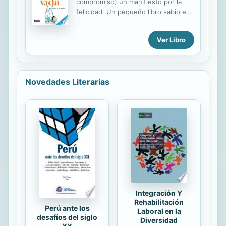
compromiso) un manifiesto por la
felicidad. Un pequeño libro sabio en
forma de juego con los recuerdos
para encontrarse y reencontrarse.
Ver Libro
Fenómeno editorial en Francia.
¿Dónde se encuentra la sal de la
vida? Un caluroso día del verano de
2011 Françoise Héritier, una
Novedades Literarias
reconocida antropóloga francesa de
80 años, recibió la postal de un
amigo que estaba disfrutando de una
agradable semana «robada» de
vacaciones en Escocia. Esta nueva
formulación le hizo reflexionar y
llegar a la conclusión de que en
realidad ese tiempo que robamos al
trabajo y a...
Integración Y
Rehabilitación
Perú ante los
Laboral en la
desafíos del siglo
Diversidad