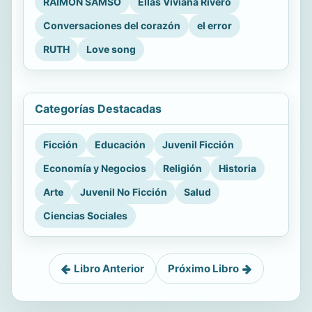
RAIMON SAMSÓ
Ellas Viviana Rivero
Conversaciones del corazón
el error
RUTH
Love song
Categorías Destacadas
Ficción
Educación
Juvenil Ficción
Economía y Negocios
Religión
Historia
Arte
Juvenil No Ficción
Salud
Ciencias Sociales
Libro Anterior
Próximo Libro