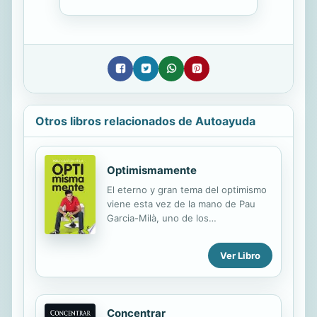
Otros libros relacionados de Autoayuda
Optimismamente
El eterno y gran tema del optimismo
viene esta vez de la mano de Pau
Garcia-Milà, uno de los
emprendedores más importantes de
España. Fundador del sistema
Ver Libro
operativo eyeOs y conferenciante en
los lugares más prestigiosos del país,
Pau nos habla en este libro del
optimismo y su capacidad para
Concentrar
enfrentar la vida de una forma más