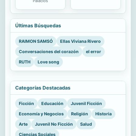
Palacios
Últimas Búsquedas
RAIMON SAMSÓ
Ellas Viviana Rivero
Conversaciones del corazón
el error
RUTH
Love song
Categorías Destacadas
Ficción
Educación
Juvenil Ficción
Economía y Negocios
Religión
Historia
Arte
Juvenil No Ficción
Salud
Ciencias Sociales