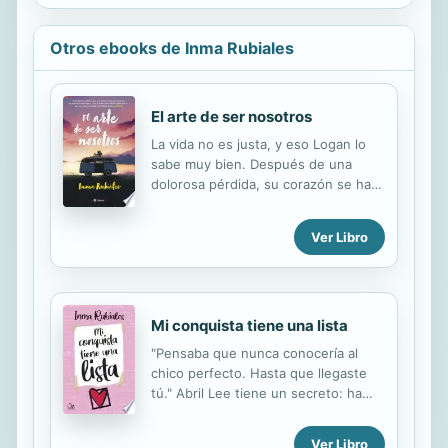
Otros ebooks de Inma Rubiales
El arte de ser nosotros
La vida no es justa, y eso Logan lo
sabe muy bien. Después de una
dolorosa pérdida, su corazón se ha
vuelto hermético, frío e
inquebrantable. Por eso no le
Ver Libro
importa que todos crean que es el
malo de la historia. Leah nunca se ha
sentido la protagonista de la suya.
Vive con la cabeza enterrada en los
Mi conquista tiene una lista
libros, intentando pasar
desapercibida, y se refugia en la
"Pensaba que nunca conocería al
gran comunidad de lectores que
chico perfecto. Hasta que llegaste
tiene en internet. Leah no es el tipo
tú." Abril Lee tiene un secreto: ha
de chica que Logan está buscando.
escrito una lista con las condiciones
Y Logan es la clase de chico que
que debe cumplir el chico que quiera
Ver Libro
Leah trata de evitar. Quizá por eso lo