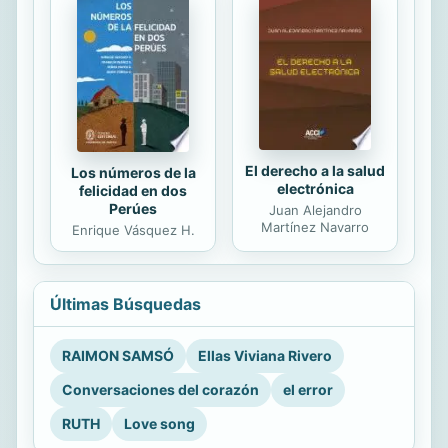
El derecho a la salud
Los números de la
electrónica
felicidad en dos
Perúes
Juan Alejandro
Martínez Navarro
Enrique Vásquez H.
Últimas Búsquedas
RAIMON SAMSÓ
Ellas Viviana Rivero
Conversaciones del corazón
el error
RUTH
Love song