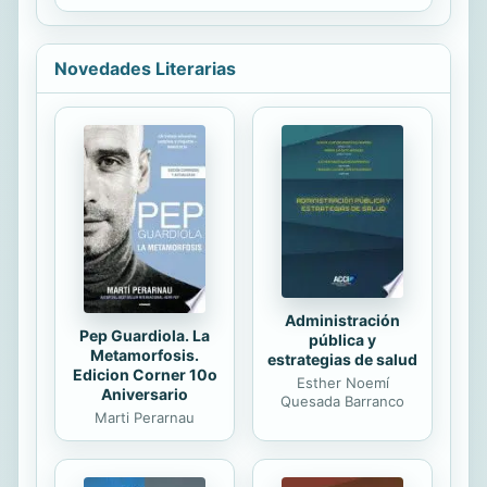
población, aumento de la esperanza
de vida, el aumento del trabajo
informal, subempleo, auto empleo,
Novedades Literarias
entre otros factores han agravado
esta situación. En México, en 1995 y
2007 se reformaron las legislaciones
del IMSS e ISSSTE siguiendo los
parámetros internacionales. En estas
dos décadas transcurridas desde las
reformas, los resultados continúan
siendo deficitarios, es por ello que la
autora...
Administración
Pep Guardiola. La
pública y
Metamorfosis.
estrategias de salud
Edicion Corner 10o
Esther Noemí
Aniversario
Quesada Barranco
Marti Perarnau