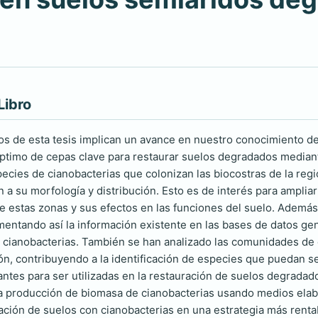
Libro
s de esta tesis implican un avance en nuestro conocimiento d
ptimo de cepas clave para restaurar suelos degradados mediante
species de cianobacterias que colonizan las biocostras de la re
ón a su morfología y distribución. Esto es de interés para ampl
de estas zonas y sus efectos en las funciones del suelo. Ademá
mentando así la información existente en las bases de datos gen
e cianobacterias. También se han analizado las comunidades de c
ón, contribuyendo a la identificación de especies que puedan ser
antes para ser utilizadas en la restauración de suelos degradad
la producción de biomasa de cianobacterias usando medios elabor
lación de suelos con cianobacterias en una estrategia más renta