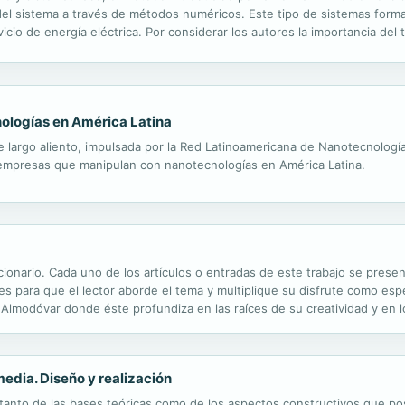
s del sistema a través de métodos numéricos. Este tipo de sistemas form
vicio de energía eléctrica. Por considerar los autores la importancia del
valorado en los últimos diez años de clase sirviendo a los...
ologías en América Latina
de largo aliento, impulsada por la Red Latinoamericana de Nanotecnologí
s empresas que manipulan con nanotecnologías en América Latina.
iccionario. Cada uno de los artículos o entradas de este trabajo se pres
s para que el lector aborde el tema y multiplique su disfrute como es
o Almodóvar donde éste profundiza en las raíces de su creatividad y en
iene Almodóvar de sus películas, de su trabajo profesional, del cine en..
edia. Diseño y realización
tanto de las bases teóricas como de los aspectos constructivos que posi