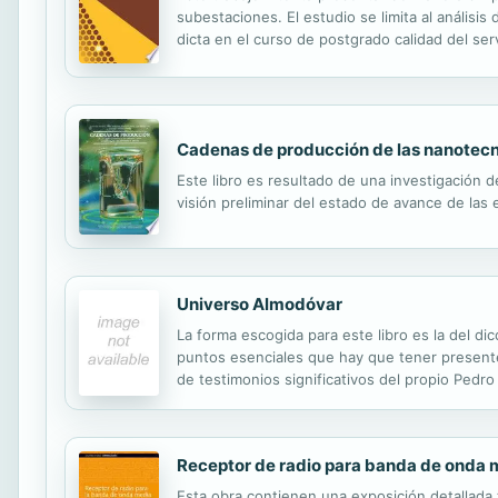
subestaciones. El estudio se limita al análisi
dicta en el curso de postgrado calidad del ser
obra. Las exposiciones previas al texto se han 
Cadenas de producción de las nanotecn
Este libro es resultado de una investigación 
visión preliminar del estado de avance de la
Universo Almodóvar
La forma escogida para este libro es la del d
puntos esenciales que hay que tener presente
de testimonios significativos del propio Pedr
filmografía. En resumen, la propia visión que t
Receptor de radio para banda de onda m
Esta obra contienen una exposición detallada 