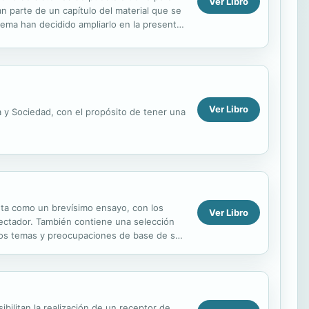
Ver Libro
an parte de un capítulo del material que se
 tema han decidido ampliarlo en la presente
Ver Libro
a y Sociedad, con el propósito de tener una
enta como un brevísimo ensayo, con los
Ver Libro
pectador. También contiene una selección
 los temas y preocupaciones de base de su
.
bilitan la realización de un receptor de