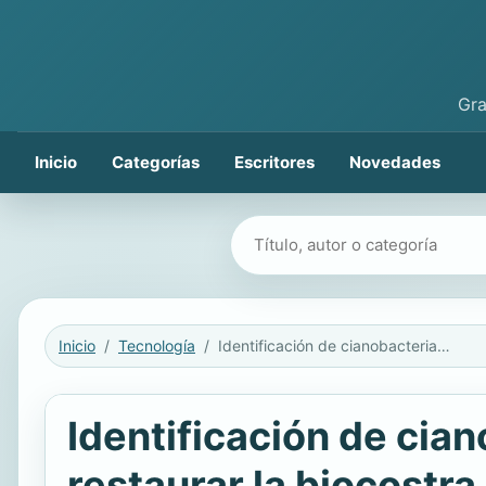
Gra
Inicio
Categorías
Escritores
Novedades
Buscar libros
Inicio
Tecnología
Identificación de cianobacterias y optimización de su cultivo para restaurar la biocostra en suelos semiáridos degradados
Identificación de cian
restaurar la biocostr