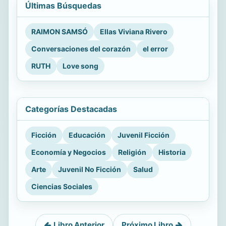
Últimas Búsquedas
RAIMON SAMSÓ
Ellas Viviana Rivero
Conversaciones del corazón
el error
RUTH
Love song
Categorías Destacadas
Ficción
Educación
Juvenil Ficción
Economía y Negocios
Religión
Historia
Arte
Juvenil No Ficción
Salud
Ciencias Sociales
Libro Anterior
Próximo Libro