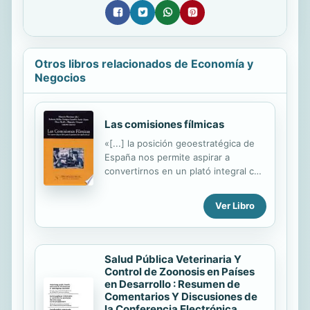
Otros libros relacionados de Economía y
Negocios
Las comisiones fílmicas
«[...] la posición geoestratégica de
España nos permite aspirar a
convertirnos en un plató integral con
escenografías versátiles y diversas,
unas infraestructuras de
Ver Libro
comunicación y de servicios eficiente
y una industria audiovisual
capacitada para afrontar grandes
proyectos. Si añadimos a eso una
Salud Pública Veterinaria Y
climatología excelente, la estabilidad
Control de Zoonosis en Países
y seguridad del país tanto social
en Desarrollo : Resumen de
como económica, disponemos de
Comentarios Y Discusiones de
la Conferencia Electrónica
unas posibilidades excepcionales