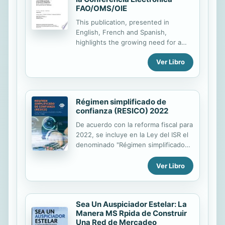
FAO/OMS/OIE
para presentar una potente oferta
internacional. Probablemente sea
This publication, presented in
pronto, pero el Estado español y los
English, French and Spanish,
gobiernos de las Comunidades
highlights the growing need for a
Autónomas habrán...
greater understanding of veterinary
Ver Libro
public health activities and
summarizes the outcome of an
electronic conference FAO
sponsored by FAO in collaboration
Régimen simplificado de
with WHO and OIE, focusing primarily
confianza (RESICO) 2022
on the situation in both countries in
transition and developing countries
De acuerdo con la reforma fiscal para
2022, se incluye en la Ley del ISR el
denominado "Régimen simplificado
de confianza", conforme al cual
pueden tributar las personas físicas
Ver Libro
siguientes: 1. Diversas personas
físicas con ingresos menores a
$3'500,000, las cuales pagarán el
Sea Un Auspiciador Estelar: La
impuesto a tasas que van de 1 a
Manera MS Rpida de Construir
2.5%. 2. Personas morales
Una Red de Mercadeo