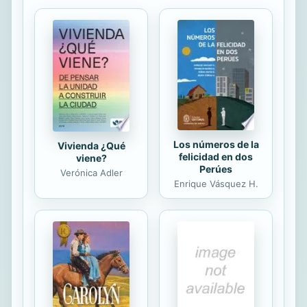
un modo de ser y de actuar, inédito
en su tiempo, algo más común en el
nuestro, pero todavía con necesidad
de volver los ojos hacia estas
personas cuya biografía sigue
suscitando admiración y sugiriendo...
Los números de la
Vivienda ¿Qué
felicidad en dos
viene?
Perúes
Verónica Adler
Enrique Vásquez H.