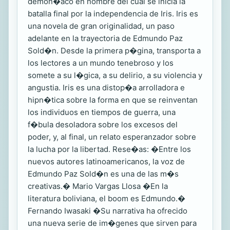
demon�aco en nombre del cual se inicia la
batalla final por la independencia de Iris. Iris es
una novela de gran originalidad, un paso
adelante en la trayectoria de Edmundo Paz
Sold�n. Desde la primera p�gina, transporta a
los lectores a un mundo tenebroso y los
somete a su l�gica, a su delirio, a su violencia y
angustia. Iris es una distop�a arrolladora e
hipn�tica sobre la forma en que se reinventan
los individuos en tiempos de guerra, una
f�bula desoladora sobre los excesos del
poder, y, al final, un relato esperanzador sobre
la lucha por la libertad. Rese�as: �Entre los
nuevos autores latinoamericanos, la voz de
Edmundo Paz Sold�n es una de las m�s
creativas.� Mario Vargas Llosa �En la
literatura boliviana, el boom es Edmundo.�
Fernando Iwasaki �Su narrativa ha ofrecido
una nueva serie de im�genes que sirven para