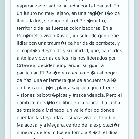
esperanzador sobre la lucha por la libertad. En
un futuro no muy lejano, en una regi�n t�xica
llamada Iris, se encuentra el Per�metro,
territorio de las fuerzas colonizadoras. En el
Per�metro viven Xavier, un soldado que debe
lidiar con una traum�tica herida de combate, y
el capit�n Reynolds y su unidad, que, cansados
ante las victorias de los irisinos liderados por
Orlewen, deciden emprender su guerra
particular. El Per�metro es tambi�n el hogar
de Yaz, una enfermera que se encuentra all�
en busca del j�n, planta sagrada que ofrece
visiones psicotr�picas y trascendencia. Pero el
combate no s�lo se libra en la capital. La lucha
se traslada a Malhado, un valle florido donde -
cuentan las leyendas irisinas- vive el temible
Malacosa, y a Megara, centro de la explotaci�n
minera y de los mitos en torno a Xl�tt, el dios