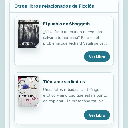
Otros libros relacionados de Ficción
El pueblo de Shoggoth
¿Viajarías a un mundo nuevo para
salvar a tu hermana? Este es el
problema que Ríchard Vateli se ve
obligado a enfrentar. Solo y sin
ayuda. Deberá abrirse paso en un
Ver Libro
mundo lleno de misterios y cosas
paranormales con el único propósito
de salvar a su hermana de una
maligna enfermedad. Acompaña a
Tiéntame sin límites
Ríchard en esta nueva aventura,
donde sentirás miedo,
Unas fotos robadas. Un triángulo
desesperación y mucha, mucha
erótico y amoroso que está a punto
intriga en cada capitulo. Una historia
de explotar. Un misterioso tatuaje.
que sin duda, te fascinará.
Un pasado que siempre retorna.
Traición, sensualidad, pasión,
Ver Libro
mentiras, secretos. Sumérgete en
una tentación sin límites. Cuando