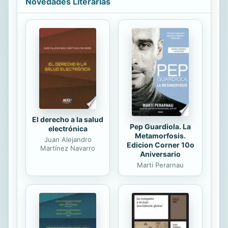
Novedades Literarias
neandertales junto a restos de Homo
sapiens. Esta relación la lleva a
elaborar una sorprendente hipótesis
acerca de la relación entre ambas
especies de homínidos, a la vez que
se replantea la propia sociedad
actual frente a la posibilidad de que
hubiesen perdurado los
neandertales en vez de los...
El derecho a la salud
Pep Guardiola. La
electrónica
Metamorfosis.
Juan Alejandro
Edicion Corner 10o
Martínez Navarro
Aniversario
Marti Perarnau