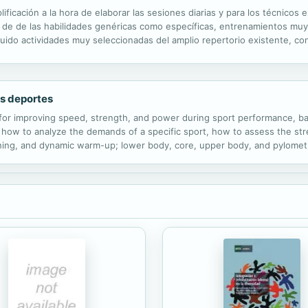
ificación a la hora de elaborar las sesiones diarias y para los técnico
to de de las habilidades genéricas como específicas, entrenamientos muy
luido actividades muy seleccionadas del amplio repertorio existente, co
a con facilidad, evitando crear un manual repleto de variantes o de ...
os deportes
 for improving speed, strength, and power during sport performance, ba
is, how to analyze the demands of a specific sport, how to assess the 
hing, and dynamic warm-up; lower body, core, upper body, and pylometric
 updates all information in the original version, Functional Training f