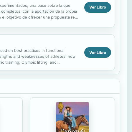
s experimentados, una base sobre la que
Ver Libro
 completos, con la aportación de la propia
n el objetivo de ofrecer una propuesta real
sed on best practices in functional
Ver Libro
strengths and weaknesses of athletes, how
 training; Olympic lifting; and
or Sports, and has new...