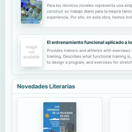
Para los técnicos noveles representa una simpl
construir su trabajo diario para la mejora tan
experiencia. Por ello, en esta obra, hemos inc
y que la misma vez se pueda llevar a la práctic
El entrenamiento funcional aplicado a l
Provides trainers and athletes with exercises
training. Describes what functional training 
to design a program, and exercises for stretc
performance enhancement programs. This edition
Novedades Literarias