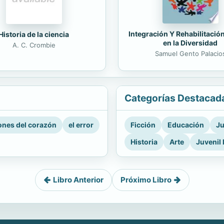
Integración Y Rehabilitació
Historia de la ciencia
en la Diversidad
A. C. Crombie
Samuel Gento Palacio
Categorías Destacad
nes del corazón
el error
Ficción
Educación
Ju
Historia
Arte
Juvenil 
Libro Anterior
Próximo Libro