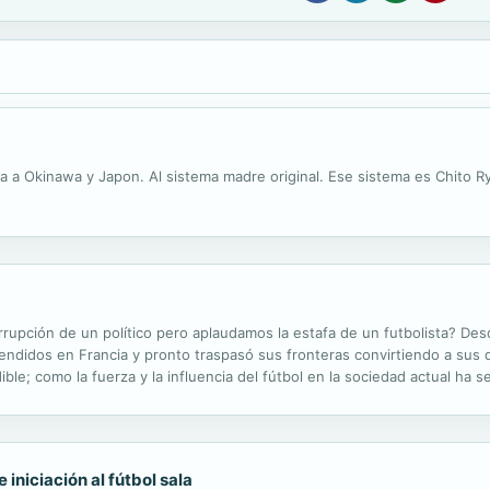
a a Okinawa y Japon. Al sistema madre original. Ese sistema es Chito Ry
pción de un político pero aplaudamos la estafa de un futbolista? Des
endidos en Francia y pronto traspasó sus fronteras convirtiendo a sus
dible; como la fuerza y la influencia del fútbol en la sociedad actual ha
ión suficiente para ocultar acciones oscuras, delictivas, corruptas..., 
iniciación al fútbol sala