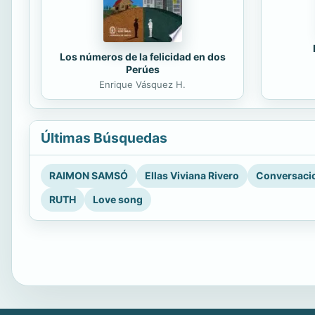
Los números de la felicidad en dos
Perúes
Enrique Vásquez H.
Últimas Búsquedas
RAIMON SAMSÓ
Ellas Viviana Rivero
Conversacio
RUTH
Love song