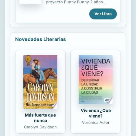
literaria.
proyecto Funny Bunny 2 años.
Consta de CD, 6 cuentos en gran
Ver Libro
formato y de fácil manejo, 6 láminas
murales y el muñeco troquelado.
Novedades Literarias
Vivienda ¿Qué
Más fuerte que
viene?
nunca
Verónica Adler
Carolyn Davidson