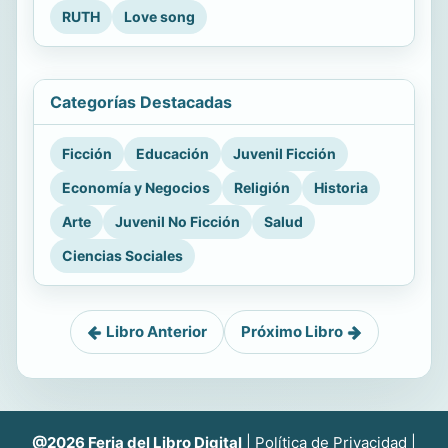
RUTH
Love song
Categorías Destacadas
Ficción
Educación
Juvenil Ficción
Economía y Negocios
Religión
Historia
Arte
Juvenil No Ficción
Salud
Ciencias Sociales
Libro Anterior
Próximo Libro
@2026 Feria del Libro Digital
|
Política de Privacidad
|