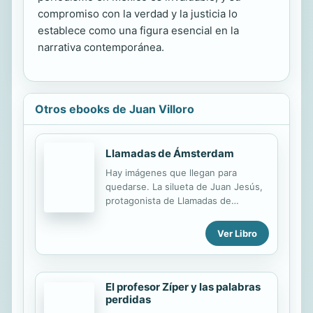
compromiso con la verdad y la justicia lo
establece como una figura esencial en la
narrativa contemporánea.
Otros ebooks de Juan Villoro
Llamadas de Ámsterdam
Hay imágenes que llegan para
quedarse. La silueta de Juan Jesús,
protagonista de Llamadas de
Ámsterdam, enfundado en su
pesado gabán y caminando bajo la
Ver Libro
lluvia por una de las más
emblemáticas calles de la Ciudad de
México es una de ellas. Esto lo
confirma la vitalidad que esta breve
El profesor Zíper y las palabras
novela mantiene en el gusto del
perdidas
público a diez años de su