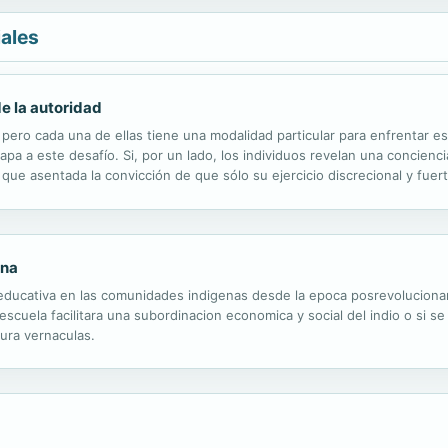
iales
de la autoridad
pero cada una de ellas tiene una modalidad particular para enfrentar est
capa a este desafío. Si, por un lado, los individuos revelan una concienc
ue asentada la convicción de que sólo su ejercicio discrecional y fuerte
lencia? La clave, sostiene este libro, es el miedo a los...
ena
educativa en las comunidades indigenas desde la epoca posrevolucionari
 escuela facilitara una subordinacion economica y social del indio o si 
tura vernaculas.