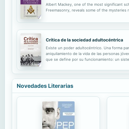
Albert Mackey, one of the most significant sch
Freemasonry, reveals some of the mysteries r
Crítica de la sociedad adultocéntrica
Existe un poder adultocéntrico. Una forma parti
aniquilamiento de la vida de las personas jóv
que se define por su funcionamiento: un sist
“todavía-no-sujetos”. Mientras que la juventu
Novedades Literarias