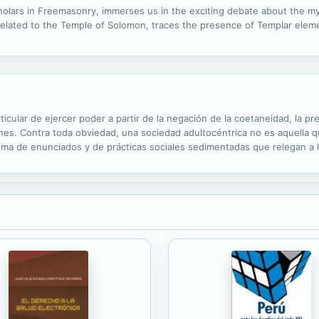
olars in Freemasonry, immerses us in the exciting debate about the myth
elated to the Temple of Solomon, traces the presence of Templar elem
cular de ejercer poder a partir de la negación de la coetaneidad, la prec
enes. Contra toda obviedad, una sociedad adultocéntrica no es aquella qu
ema de enunciados y de prácticas sociales sedimentadas que relegan a l
d avanza en una politización cada vez más amplia de los espacios de...