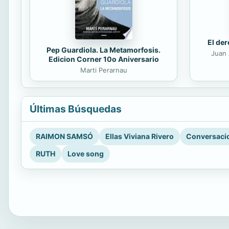
El der
Pep Guardiola. La Metamorfosis.
Juan 
Edicion Corner 10o Aniversario
Marti Perarnau
Últimas Búsquedas
RAIMON SAMSÓ
Ellas Viviana Rivero
Conversacio
RUTH
Love song