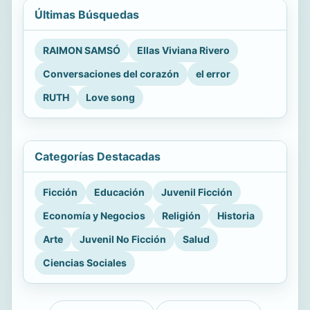
Últimas Búsquedas
RAIMON SAMSÓ
Ellas Viviana Rivero
Conversaciones del corazón
el error
RUTH
Love song
Categorías Destacadas
Ficción
Educación
Juvenil Ficción
Economía y Negocios
Religión
Historia
Arte
Juvenil No Ficción
Salud
Ciencias Sociales