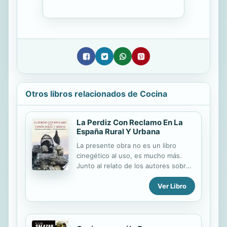
Otros libros relacionados de Cocina
La Perdiz Con Reclamo En La
España Rural Y Urbana
La presente obra no es un libro
cinegético al uso, es mucho más.
Junto al relato de los autores sobre
alguna jornada cinegética, algo muy
Ver Libro
propio de la literatura cinegética, el
lector encontrará abundante
información legal, técnica,
económica, institucional e incluso
culinaria sobre una modalidad que es