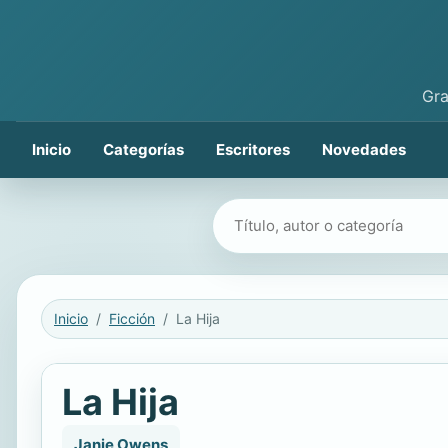
Gra
Inicio
Categorías
Escritores
Novedades
Buscar libros
Inicio
Ficción
La Hija
La Hija
Janie Owens