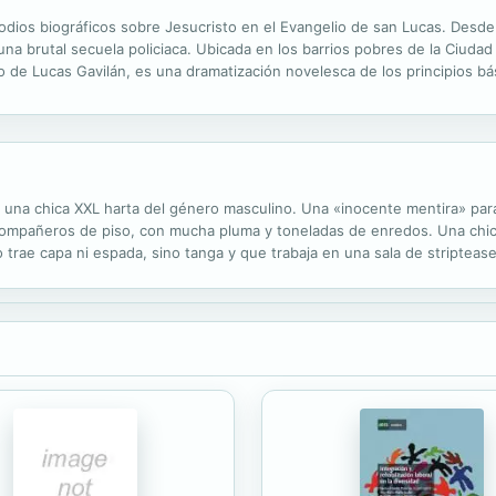
sodios biográficos sobre Jesucristo en el Evangelio de san Lucas. Desd
na brutal secuela policiaca. Ubicada en los barrios pobres de la Ciuda
o de Lucas Gavilán, es una dramatización novelesca de los principios bás
ecrea, en el tercer mundo, los episodios biográficos sobre...
e una chica XXL harta del género masculino. Una «inocente mentira» par
mpañeros de piso, con mucha pluma y toneladas de enredos. Una chica 
 trae capa ni espada, sino tanga y que trabaja en una sala de stripteas
 ella es lo que Bela siempre ha necesitado. Y una chica que olvidará su