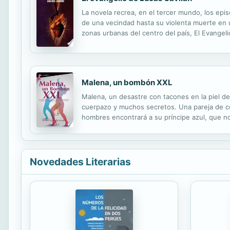
La novela recrea, en el tercer mundo, los epi
de una vecindad hasta su violenta muerte en u
zonas urbanas del centro del país, El Evangeli
de la liberación en Latinoamérica. La novela r
Malena, un bombón XXL
Malena, un desastre con tacones en la piel d
cuerpazo y muchos secretos. Una pareja de co
hombres encontrará a su príncipe azul, que no
piso que enredarán a los dos porque saben que
Novedades Literarias