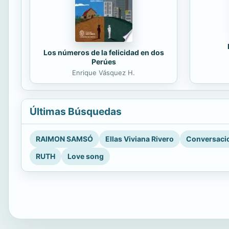
Los números de la felicidad en dos
Perúes
Enrique Vásquez H.
Últimas Búsquedas
RAIMON SAMSÓ
Ellas Viviana Rivero
Conversacio
RUTH
Love song