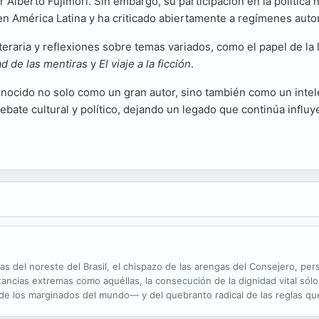
lberto Fujimori. Sin embargo, su participación en la política no
 América Latina y ha criticado abiertamente a regímenes autori
iteraria y reflexiones sobre temas variados, como el papel de la li
d de las mentiras
y
El viaje a la ficción
.
econocido no solo como un gran autor, sino también como un int
ebate cultural y político, dejando un legado que continúa infl
imas del noreste del Brasil, el chispazo de las arengas del Consejero, pe
ncias extremas como aquéllas, la consecución de la dignidad vital sólo 
 de los marginados del mundo— y del quebranto radical de las reglas qu
 la revolución de Canudos, la ciudad donde se asentará...