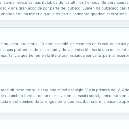
ras latinoamericanas mas notables de los ultimos tiempos. Su obra abarc
dad y una gran acogida por parte del publico. Lumen ha publicado casi 
i ahonda en una materia que le es particularmente querida: el erotismo. 
 tortuosos caminos del deseo, el enigma del otro, el paisaje de la memo
 su vigor intelectual, Cuesta sacudió los cánones de la cultura en las p
marcas profundas de la amistad y de la admiración hacia una de las int
importancia que tienen en la literatura hispanoamericana, permaneciero
puede situarse entre la segunda mitad del siglo IV y la primera del V. 
de un ámbito familiar del primer nivel en la escala social, demuestra e
da en el dominio de la lengua en la que escribe, sobre la base de aplica
 clásicos literarios romanos, en particular de Virgilio. La...