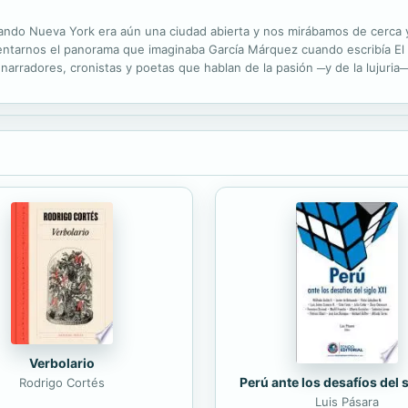
ando Nueva York era aún una ciudad abierta y nos mirábamos de cerca
sentarnos el panorama que imaginaba García Márquez cuando escribía El 
narradores, cronistas y poetas que hablan de la pasión ─y de la lujuri
 de Severo Sarduy, de Parra, de Ocampo, de Rulfo, de Uhart, de Watanab
Verbolario
Perú ante los desafíos del 
Rodrigo Cortés
Luis Pásara