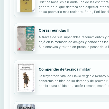
Cristina Rossi es sin duda una de las escrito
genero en el que destaca con especial intensi
es su poemario mas reciente. En el, Peri Ross
serie de poemas destinados a adentrarse en los
Obras reunidas II
A través de sus impecables razonamientos y de
dejó en la memoria de amigos y conocidos las 
Sus ensayos y textos en prosa, a pesar de la 
Compendio de técnica militar
La trayectoria vital de Flavio Vegecio Renato 
panorama político de su tiempo y de provenir 
nombre una sólida educación romana, manifesta
gramática, y en el conocimiento profundo de los