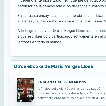
Independiente Moralizador, aunque fue derrotado por A
defensor de la democracia y los derechos humanos en
En su faceta ensayística, ha escrito obras de crítica l
sus ensayos más destacados se encuentran
La verda
A lo largo de su vida, Mario Vargas Llosa ha sido r
sigue escribiendo y participando activamente en el d
lectores en todo el mundo.
Otros ebooks de Mario Vargas Llosa
La Guerra Del Fin Del Mundo
A finales del siglo XIX, en las tierras paupérr
insurrección de los desheredados. En circunsta
convencimiento fanático de la elección divina
grupos de miserables acudirán a la llamada de