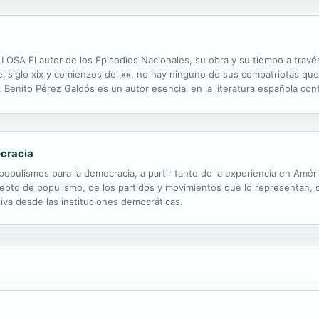
El autor de los Episodios Nacionales, su obra y su tiempo a través 
 el siglo xix y comienzos del xx, no hay ninguno de sus compatriotas qu
. Benito Pérez Galdós es un autor esencial en la literatura española co
 y de los Episodios nacionales, Mario Vargas Llosa crea un perfil comple
ocracia
 populismos para la democracia, a partir tanto de la experiencia en Amé
ncepto de populismo, de los partidos y movimientos que lo representan, 
tiva desde las instituciones democráticas.